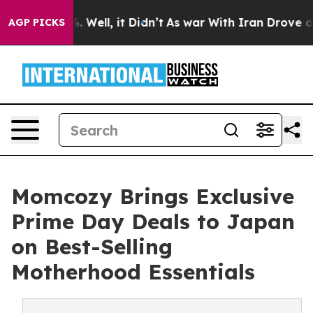
 40%. Well, it Didn’t
As war With Iran Drove oil Pric
AGP PICKS
Momcozy Brings Exclusive
Prime Day Deals to Japan
on Best-Selling
Motherhood Essentials