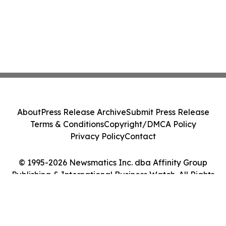
About
Press Release Archive
Submit Press Release
Terms & Conditions
Copyright/DMCA Policy
Privacy Policy
Contact
© 1995-2026 Newsmatics Inc. dba Affinity Group
Publishing & International Business Watch. All Rights
Reserved.
Cookie Settings / Your Privacy Choices