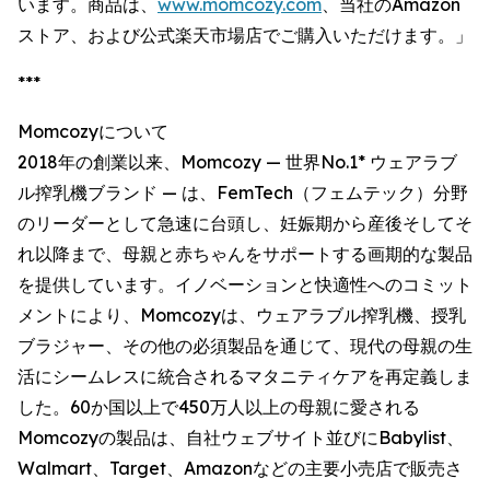
います。商品は、
www.momcozy.com
、当社のAmazon
ストア、および公式楽天市場店でご購入いただけます。」
***
Momcozyについて
2018年の創業以来、Momcozy — 世界No.1* ウェアラブ
ル搾乳機ブランド — は、FemTech（フェムテック）分野
のリーダーとして急速に台頭し、妊娠期から産後そしてそ
れ以降まで、母親と赤ちゃんをサポートする画期的な製品
を提供しています。イノベーションと快適性へのコミット
メントにより、Momcozyは、ウェアラブル搾乳機、授乳
ブラジャー、その他の必須製品を通じて、現代の母親の生
活にシームレスに統合されるマタニティケアを再定義しま
した。60か国以上で450万人以上の母親に愛される
Momcozyの製品は、自社ウェブサイト並びにBabylist、
Walmart、Target、Amazonなどの主要小売店で販売さ