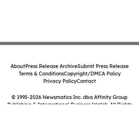
About
Press Release Archive
Submit Press Release
Terms & Conditions
Copyright/DMCA Policy
Privacy Policy
Contact
© 1995-2026 Newsmatics Inc. dba Affinity Group
Publishing & International Business Watch. All Rights
Reserved.
Cookie Settings / Your Privacy Choices