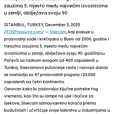
zauzima 5. mjesto među najvećim izvoznicima
u zemlji, obilježava svoju 90
ISTANBUL, TURKEY, December 3, 2025
/
EINPresswire.com
/ --
Sisecam
, koji posluje u
proizvodnji sode i krečnjaka u Bosni od 2006. godine i
trenutno zauzima 5. mjesto među najvećim
izvoznicima u zemlji, obilježava svoju 90. godišnjicu.
Počevši sa radnom snagom od 400 zaposlenih u
Turskoj, Sisecamovo putovanje rasta i razvoja danas
se nastavlja sa 47 proizvodnih pogona i 23.000
zaposlenih na četiri kontinenta.
Osnovan kako bi zadovoljio ključne potrebe tog
vremena, kao što su lampe na ulje i bočice za
lijekove, Sisecam samouvjereno korača prema
budućnosti i učvršćuje svoje liderstvo u industrijama u