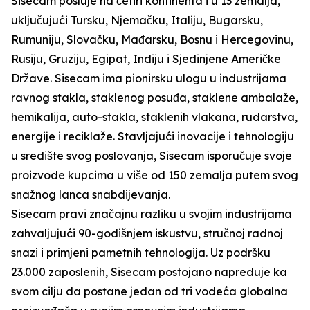
Sisecam posluje na četiri kontinenta i u 13 zemalja,
uključujući Tursku, Njemačku, Italiju, Bugarsku,
Rumuniju, Slovačku, Mađarsku, Bosnu i Hercegovinu,
Rusiju, Gruziju, Egipat, Indiju i Sjedinjene Američke
Države. Sisecam ima pionirsku ulogu u industrijama
ravnog stakla, staklenog posuđa, staklene ambalaže,
hemikalija, auto-stakla, staklenih vlakana, rudarstva,
energije i reciklaže. Stavljajući inovacije i tehnologiju
u središte svog poslovanja, Sisecam isporučuje svoje
proizvode kupcima u više od 150 zemalja putem svog
snažnog lanca snabdijevanja.
Sisecam pravi značajnu razliku u svojim industrijama
zahvaljujući 90-godišnjem iskustvu, stručnoj radnoj
snazi i primjeni pametnih tehnologija. Uz podršku
23.000 zaposlenih, Sisecam postojano napreduje ka
svom cilju da postane jedan od tri vodeća globalna