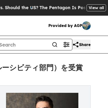
ould the US?
The Pentagon Is Posting Cryptic Bib
View all
Provided by AGP
Share
ンクルーシビティ部門）を受賞